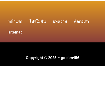
หน้าแรก
โปรโมชั่น
บทความ
ติดต่อเรา
sitemap
Copyright © 2025 – golden456